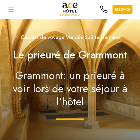
RÉSERVER
Carnets de voyage Vendée Sainte-Hermine
Le prieuré de Grammont
Grammont: un prieuré à
voir lors de votre séjour à
l'hôtel